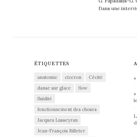
G. Papadakis-G. 
Dans une intervie
ÉTIQUETTES
A
anatomie
cizeron
Cécité
«
danse sur glace
flow
«
fluidité
l
fonctionnement des choses
L
Jacques Lusseyran
d
Jean-François Billeter