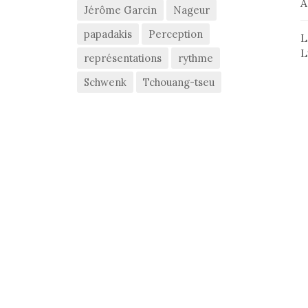
A
Jérôme Garcin
Nageur
papadakis
Perception
L
L
représentations
rythme
Schwenk
Tchouang-tseu