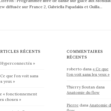
Cizeron : Programmee libre de danse sur glace aux Mondiau
w diffusée sur France 2, Gabriella Papadakis et Guilla...
RTICLES RÉCENTS
COMMENTAIRES
RÉCENTS
 Hyperconnectés »
roberto
dans
« Ce que
l’on voit sans les yeux »
 Ce que l’on voit sans
es yeux »
Thierry Soutan
dans
Anatomie du flow
e « fonctionnement
es choses »
Pierre
dans
Anatomie 
flow