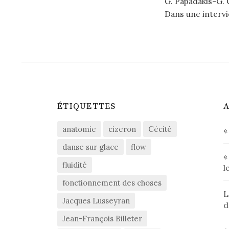
G. Papadakis-G. 
Dans une intervie
ÉTIQUETTES
A
anatomie
cizeron
Cécité
«
danse sur glace
flow
«
fluidité
l
fonctionnement des choses
L
Jacques Lusseyran
d
Jean-François Billeter