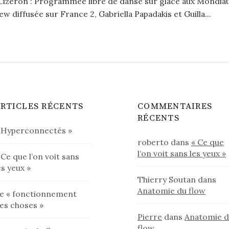
Cizeron : Programmee libre de danse sur glace aux Mondiau
w diffusée sur France 2, Gabriella Papadakis et Guilla...
RTICLES RÉCENTS
COMMENTAIRES
RÉCENTS
 Hyperconnectés »
roberto
dans
« Ce que
l’on voit sans les yeux »
 Ce que l’on voit sans
es yeux »
Thierry Soutan
dans
Anatomie du flow
e « fonctionnement
es choses »
Pierre
dans
Anatomie 
flow