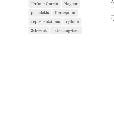
A
Jérôme Garcin
Nageur
papadakis
Perception
L
L
représentations
rythme
Schwenk
Tchouang-tseu